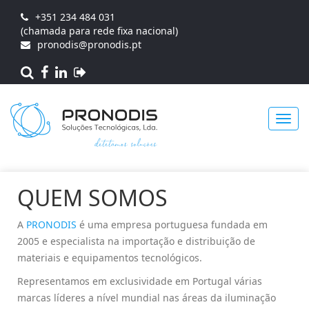
+351 234 484 031
(chamada para rede fixa nacional)
pronodis@pronodis.pt
Toggl
QUEM SOMOS
navig
A
PRONODIS
é uma empresa portuguesa fundada em
2005 e especialista na importação e distribuição de
materiais e equipamentos tecnológicos.
Representamos em exclusividade em Portugal várias
marcas líderes a nível mundial nas áreas da iluminação