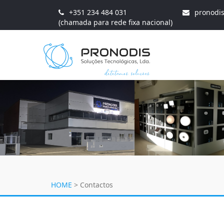
+351 234 484 031
pronodi
(chamada para rede fixa nacional)
HOME
>
Contactos