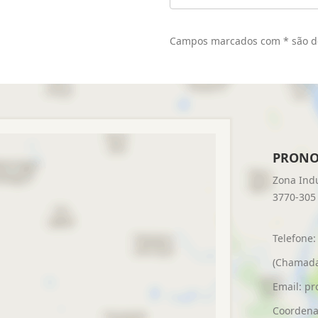
Campos marcados com
*
são d
PRONOD
Zona Indu
3770-305 
Telefone:
(Chamada 
Email:
pr
Coordenad