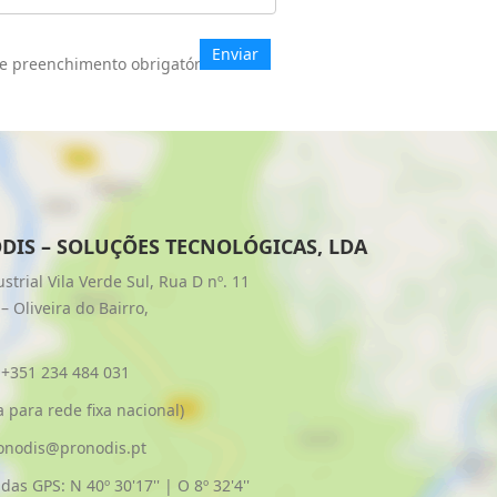
e preenchimento obrigatório.
IS – SOLUÇÕES TECNOLÓGICAS, LDA
strial Vila Verde Sul, Rua D nº. 11
– Oliveira do Bairro,
 +351 234 484 031
para rede fixa nacional)
onodis@pronodis.pt
as GPS: N 40º 30'17'' | O 8º 32'4''