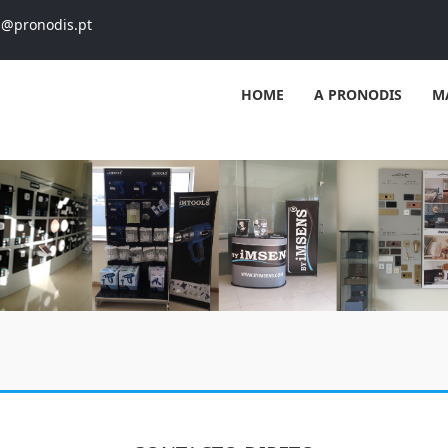
s@pronodis.pt
HOME
A PRONODIS
M