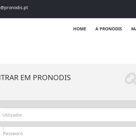
s@pronodis.pt
HOME
A PRONODIS
M
NTRAR EM PRONODIS