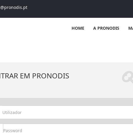
s@pronodis.pt
HOME
A PRONODIS
M
NTRAR EM PRONODIS