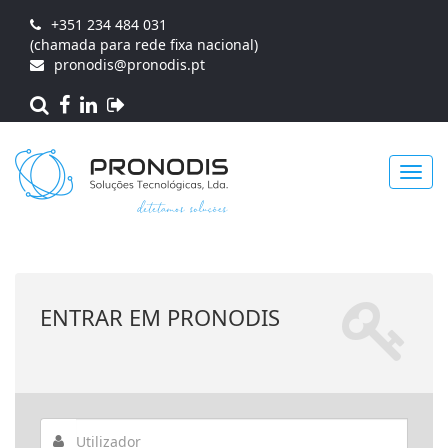
+351 234 484 031
(chamada para rede fixa nacional)
pronodis@pronodis.pt
Toggl
ENTRAR EM PRONODIS
navig