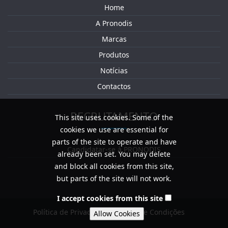
Home
A Pronodis
Marcas
Produtos
Notícias
Contactos
RECRUTAMENTO
This site uses cookies. Some of the
cookies we use are essential for
parts of the site to operate and have
Candidatar-se à PRONODIS
already been set. You may delete
and block all cookies from this site,
but parts of the site will not work.
I accept cookies from this site
Política de Privacidade / Termos e Condições