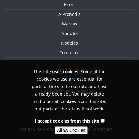
Home
A Pronodis
Marcas
Produtos
Notícias
Contactos
RECRUTAMENTO
This site uses cookies. Some of the
cookies we use are essential for
parts of the site to operate and have
Candidatar-se à PRONODIS
already been set. You may delete
and block all cookies from this site,
but parts of the site will not work.
I accept cookies from this site
Política de Privacidade / Termos e Condições