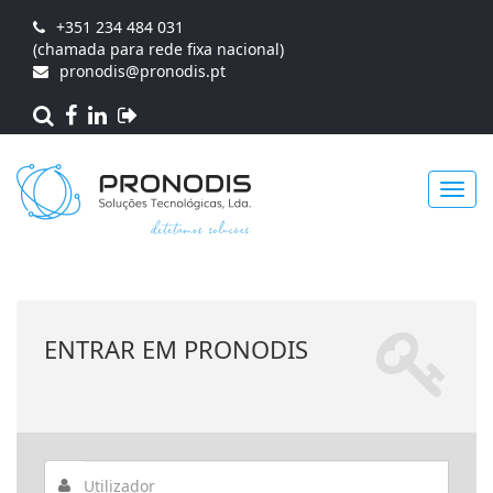
+351 234 484 031
(chamada para rede fixa nacional)
pronodis@pronodis.pt
Toggl
ENTRAR EM PRONODIS
navig