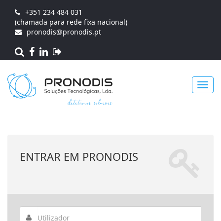
+351 234 484 031
(chamada para rede fixa nacional)
pronodis@pronodis.pt
Toggl
ENTRAR EM PRONODIS
navig