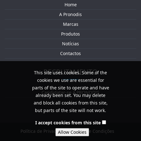
Home
A Pronodis
Marcas
Produtos
Notícias
Contactos
RECRUTAMENTO
This site uses cookies. Some of the
cookies we use are essential for
parts of the site to operate and have
Candidatar-se à PRONODIS
already been set. You may delete
and block all cookies from this site,
but parts of the site will not work.
I accept cookies from this site
Política de Privacidade / Termos e Condições