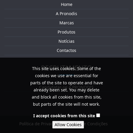
Home
A Pronodis
Marcas
Produtos
Notícias
Contactos
RECRUTAMENTO
This site uses cookies. Some of the
cookies we use are essential for
parts of the site to operate and have
Candidatar-se à PRONODIS
already been set. You may delete
and block all cookies from this site,
but parts of the site will not work.
I accept cookies from this site
Política de Privacidade / Termos e Condições