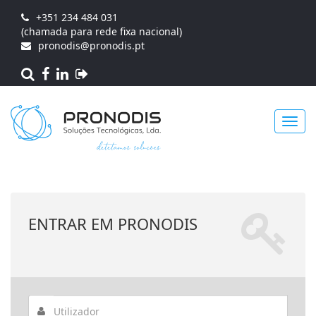
+351 234 484 031
(chamada para rede fixa nacional)
pronodis@pronodis.pt
Toggl
ENTRAR EM PRONODIS
navig