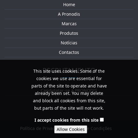
Home
A Pronodis
Marcas
Produtos
Notícias
Contactos
RECRUTAMENTO
This site uses cookies. Some of the
cookies we use are essential for
parts of the site to operate and have
Candidatar-se à PRONODIS
already been set. You may delete
and block all cookies from this site,
but parts of the site will not work.
I accept cookies from this site
Política de Privacidade / Termos e Condições