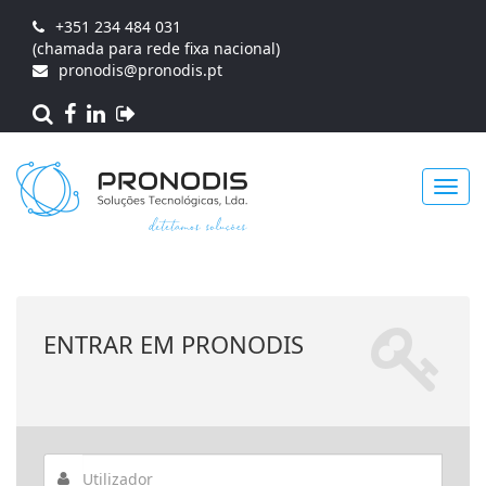
+351 234 484 031
(chamada para rede fixa nacional)
pronodis@pronodis.pt
Toggl
ENTRAR EM PRONODIS
navig