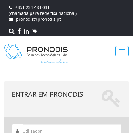
+351 234 484 031
(chamada para rede fixa nacional)
pronodis@pronodis.pt
Toggl
ENTRAR EM PRONODIS
navig