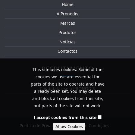
Home
A Pronodis
Marcas
Produtos
Notícias
Contactos
RECRUTAMENTO
This site uses cookies. Some of the
cookies we use are essential for
parts of the site to operate and have
Candidatar-se à PRONODIS
already been set. You may delete
and block all cookies from this site,
but parts of the site will not work.
I accept cookies from this site
Política de Privacidade / Termos e Condições