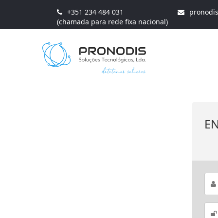
+351 234 484 031
pronodi
(chamada para rede fixa nacional)
E