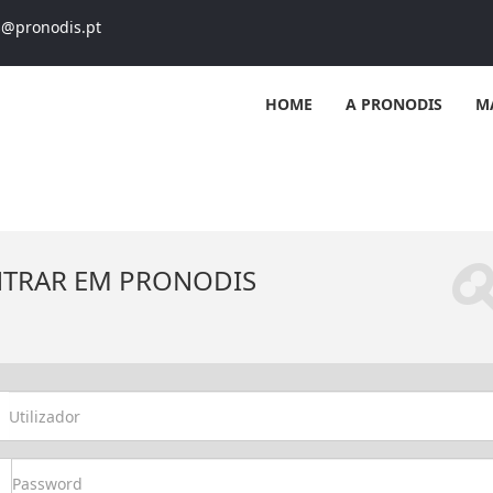
s@pronodis.pt
HOME
A PRONODIS
M
NTRAR EM PRONODIS