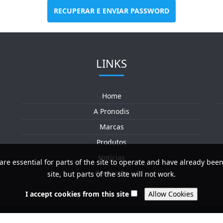
RECUPERAR E ENVIAR PASSWORD
LINKS
Home
A Pronodis
Marcas
Produtos
Notícias
are essential for parts of the site to operate and have already been
Contactos
site, but parts of the site will not work.
I accept cookies from this site
© 2026 PRONODIS – So
e Condições