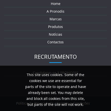
Home
A Pronodis
Marcas
Produtos
Notícias
Contactos
RECRUTAMENTO
Candidatar-se à PRONODIS
This site uses cookies. Some of the
cookies we use are essential for
parts of the site to operate and have
already been set. You may delete
and block all cookies from this site,
Política de Privacidade / Termos e Condições
but parts of the site will not work.