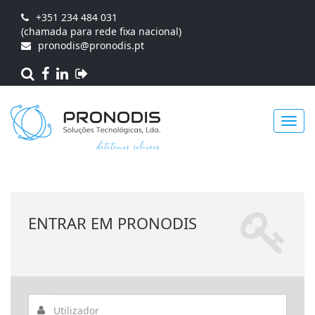
+351 234 484 031
(chamada para rede fixa nacional)
pronodis@pronodis.pt
Toggl
ENTRAR EM PRONODIS
navig