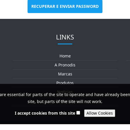
RECUPERAR E ENVIAR PASSWORD
LINKS
Home
A Pronodis
Marcas
Produtos
Notícias
are essential for parts of the site to operate and have already been
Contactos
site, but parts of the site will not work.
I accept cookies from this site
© 2026 PRONODIS – So
e Condições