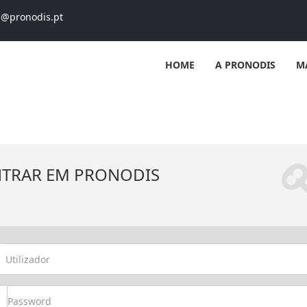
s@pronodis.pt
HOME
A PRONODIS
M
NTRAR EM PRONODIS