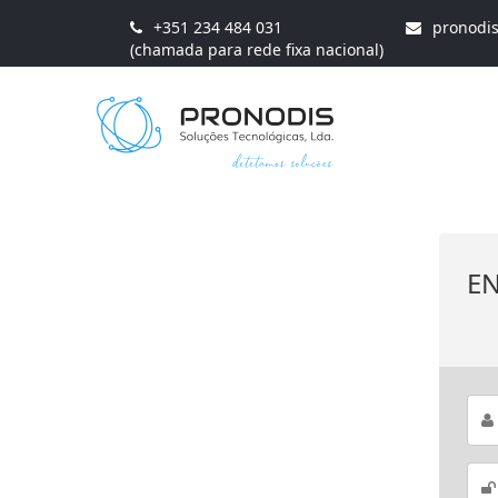
+351 234 484 031
pronodi
(chamada para rede fixa nacional)
E