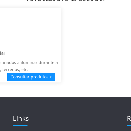
lar
stinados a iluminar durante a
 terrenos, etc.
Consultar produtos >
Links
R