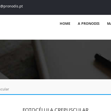
s@pronodis.pt
HOME
A PRONODIS
M
scular
FOTOCÉLULA CREPUSCULAR