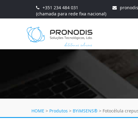
+351 234 484 031
pronodi
(chamada para rede fixa nacional)
HOME
>
Produtos
>
BYiMSENS®
>
Fotocélula crepu