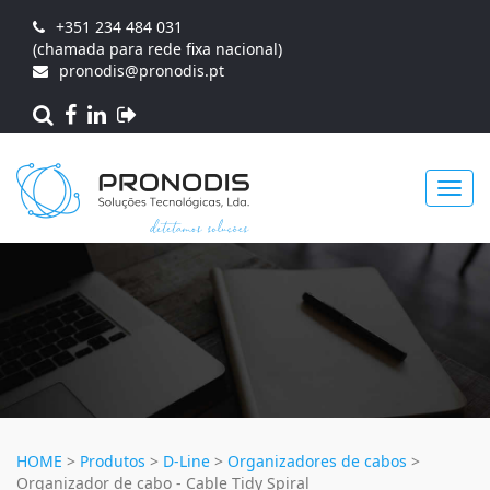
+351 234 484 031
(chamada para rede fixa nacional)
pronodis@pronodis.pt
Toggl
navig
HOME
>
Produtos
>
D-Line
>
Organizadores de cabos
>
Organizador de cabo - Cable Tidy Spiral