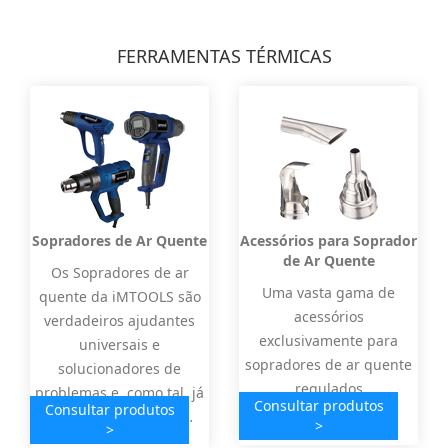
FERRAMENTAS TÉRMICAS
Sopradores de Ar Quente
Acessórios para Soprador
de Ar Quente
Os Sopradores de ar
Uma vasta gama de
quente da iMTOOLS são
acessórios
verdadeiros ajudantes
exclusivamente para
universais e
sopradores de ar quente
solucionadores de
regulados
problemas e, como tal, já
Consultar produtos
Consultar produtos
eletronicamente.
fazem parte do equi…
>
>