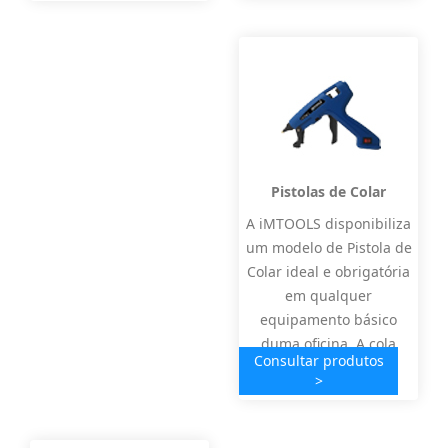
Pistolas de Colar
A iMTOOLS disponibiliza
um modelo de Pistola de
Colar ideal e obrigatória
em qualquer
equipamento básico
duma oficina. A cola
Consultar produtos
quente une d…
>