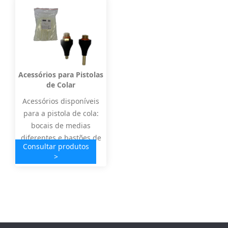
Acessórios para Pistolas
de Colar
Acessórios disponíveis
para a pistola de cola:
bocais de medias
diferentes e bastões de
Consultar produtos
cola
>