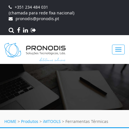
+351 234 484 031
(chamada para rede fixa nacional)
pronodis@pronodis.pt
Toggl
navig
HOME
>
Produtos
>
iMTOOLS
>
Ferramentas Térmicas