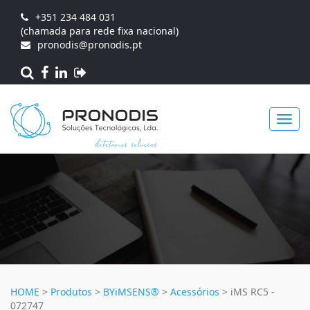
+351 234 484 031
(chamada para rede fixa nacional)
pronodis@pronodis.pt
Toggl
navig
HOME
>
Produtos
>
BYiMSENS®
>
Acessórios
>
iMS RC5 -
072747