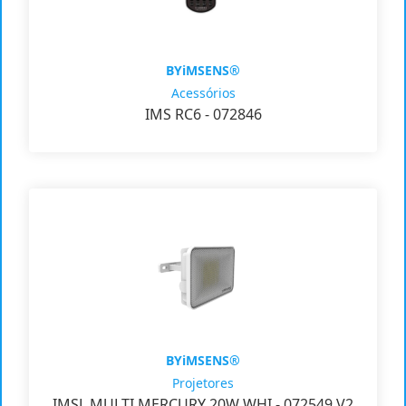
BYiMSENS®
Acessórios
IMS RC6 - 072846
BYiMSENS®
Projetores
IMSL MULTI MERCURY 20W WHI - 072549 V2