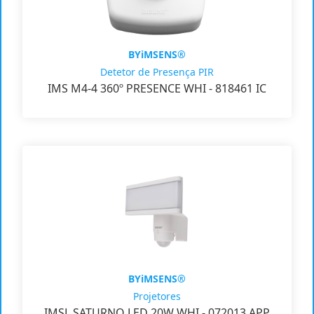
BYiMSENS®
Detetor de Presença PIR
IMS M4-4 360º PRESENCE WHI - 818461 IC
BYiMSENS®
Projetores
IMSL SATURNO LED 20W WHI - 072013 APP