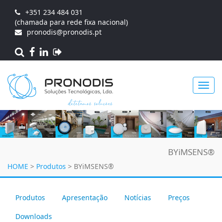
+351 234 484 031
(chamada para rede fixa nacional)
pronodis@pronodis.pt
Toggl
BYiMSENS®
navig
HOME
>
Produtos
>
BYiMSENS®
Produtos
Apresentação
Notícias
Preços
Downloads