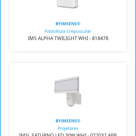
BYiMSENS®
Fotocélula Crepuscular
IMS ALPHA TWILIGHT WHI - 818478
BYiMSENS®
Projetores
IMSL SATURNO LED 30W WHI - 072037 APP