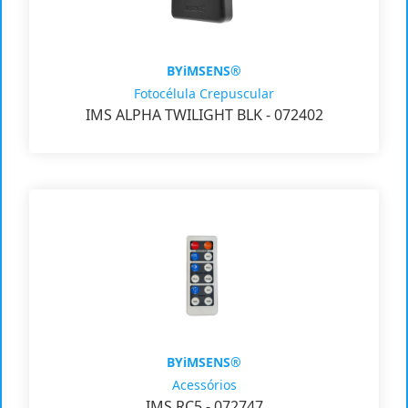
BYiMSENS®
Fotocélula Crepuscular
IMS ALPHA TWILIGHT BLK - 072402
BYiMSENS®
Acessórios
IMS RC5 - 072747