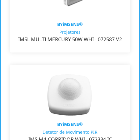
BYiMSENS®
Projetores
IMSL MULTI MERCURY 50W WHI - 072587 V2
BYiMSENS®
Detetor de Movimento PIR
IMS M4-CORRIDOR WHI - 072334 IC