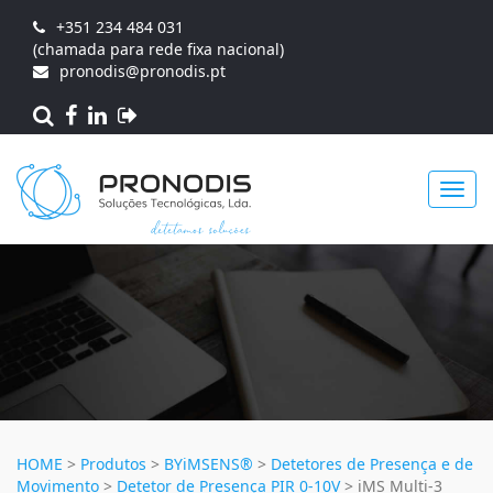
+351 234 484 031
(chamada para rede fixa nacional)
pronodis@pronodis.pt
Toggl
navig
HOME
>
Produtos
>
BYiMSENS®
>
Detetores de Presença e de
Movimento
>
Detetor de Presença PIR 0-10V
>
iMS Multi-3