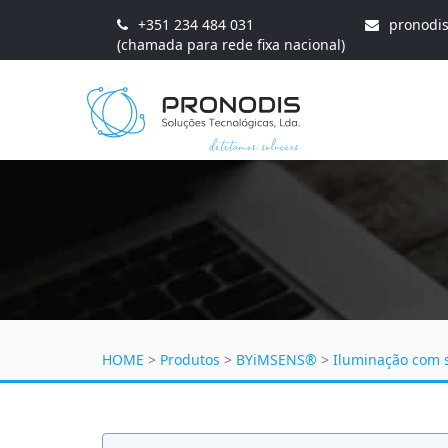
+351 234 484 031
pronodi
(chamada para rede fixa nacional)
HOME
>
Produtos
>
BYiMSENS®
>
Iluminação com 