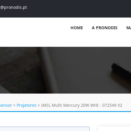
s@pronodis.pt
HOME
A PRONODIS
M
sensor
>
Projetores
>
iMSL Multi Mercury 20W WHI - 072549 V2