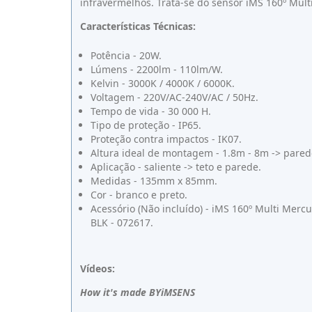
infravermelhos. Trata-se do sensor iMS 160º Mul
Características Técnicas:
Potência - 20W.
Lúmens - 2200lm - 110lm/W.
Kelvin - 3000K / 4000K / 6000K.
Voltagem - 220V/AC-240V/AC / 50Hz.
Tempo de vida - 30 000 H.
Tipo de proteção - IP65.
Proteção contra impactos - IK07.
Altura ideal de montagem - 1.8m - 8m -> parede
Aplicação - saliente -> teto e parede.
Medidas - 135mm x 85mm.
Cor - branco e preto.
Acessório (Não incluído) - iMS 160º Multi Merc
BLK - 072617.
Vídeos:
How it's made BYiMSENS