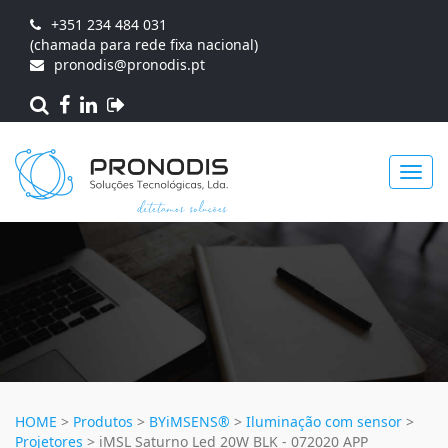
+351 234 484 031
(chamada para rede fixa nacional)
pronodis@pronodis.pt
Toggl
navig
HOME
>
Produtos
>
BYiMSENS®
>
Iluminação com sensor
>
Projetores
>
iMSL Saturno Led 20W BLK - 072020 APP