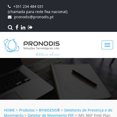
+351 234 484 031
(chamada para rede fixa nacional)
pronodis@pronodis.pt
Toggl
navig
HOME
>
Produtos
>
BYiMSENS®
>
Detetores de Presença e de
Movimento
>
Detetor de Movimento PIR
>
iMS 360º Emb Plan