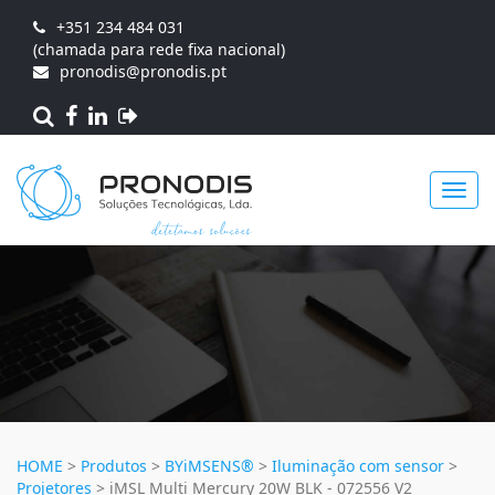
+351 234 484 031
(chamada para rede fixa nacional)
pronodis@pronodis.pt
Toggl
navig
HOME
>
Produtos
>
BYiMSENS®
>
Iluminação com sensor
>
Projetores
>
iMSL Multi Mercury 20W BLK - 072556 V2