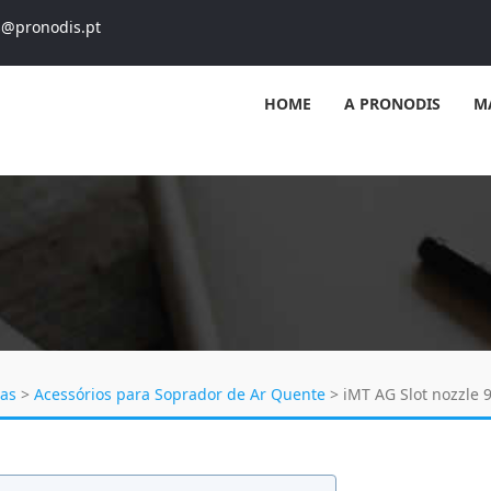
s@pronodis.pt
HOME
A PRONODIS
M
cas
>
Acessórios para Soprador de Ar Quente
>
iMT AG Slot nozzle