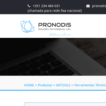
+351 234 484 031
pronodi
(chamada para rede fixa nacional)
HOME
>
Produtos
>
iMTOOLS
>
Ferramentas Térmi