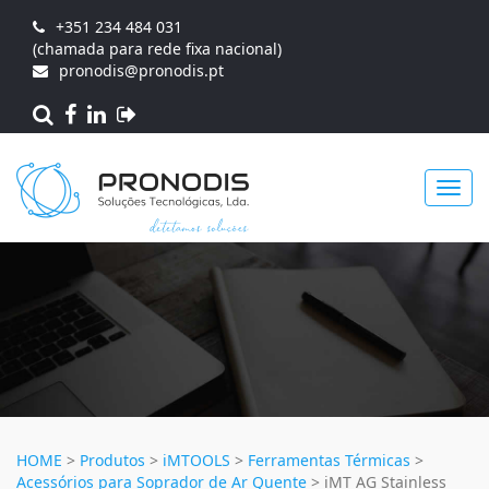
+351 234 484 031
(chamada para rede fixa nacional)
pronodis@pronodis.pt
Toggl
navig
HOME
>
Produtos
>
iMTOOLS
>
Ferramentas Térmicas
>
Acessórios para Soprador de Ar Quente
>
iMT AG Stainless